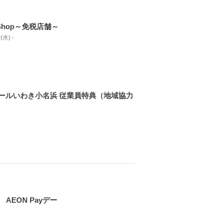
eeShop～免税店舗～
(水) -
ールいわき小名浜 従業員特典（地域協力
 AEON Payデー