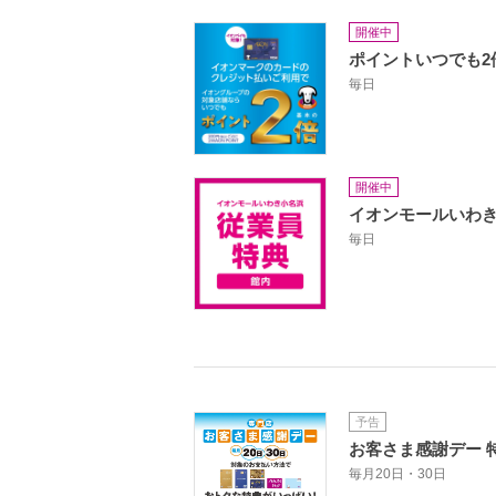
開催中
ポイントいつでも2
毎日
開催中
イオンモールいわき
毎日
予告
お客さま感謝デー 
毎月20日・30日