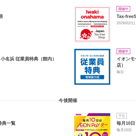
開催中
倍
Tax-fr
2026/02/11 
開催中
小名浜 従業員特典（館内）
イオンモ
店）
毎日
今後開催
予告
特典一覧
毎月10日
毎月10日