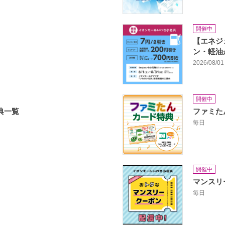
開催中
【エネジ
ン・軽油
2026/08/01 
開催中
典一覧
ファミた
毎日
開催中
マンスリ
毎日