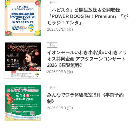
予告
「ハピスタ」公開生放送＆公開収録
『POWER BOOSTer！Premium』『が
ちラジ！エンタ』
2026/08/14 (金)
予告
イオンモールいわき小名浜×いわきアリ
オス共同企画 アフタヌーンコンサート
2026【観覧無料】
2026/09/18 (金)
予告
みんなでフラ体験教室 9月《事前予約
制》
2026/09/13 (日)